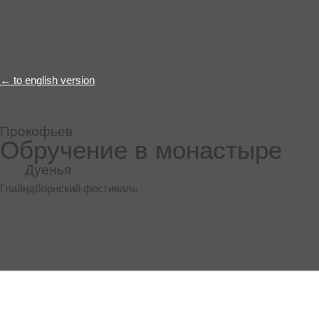
← to english version
Прокофьев
Обручение в монастыре
Дуенья
Глайндборнский фестиваль